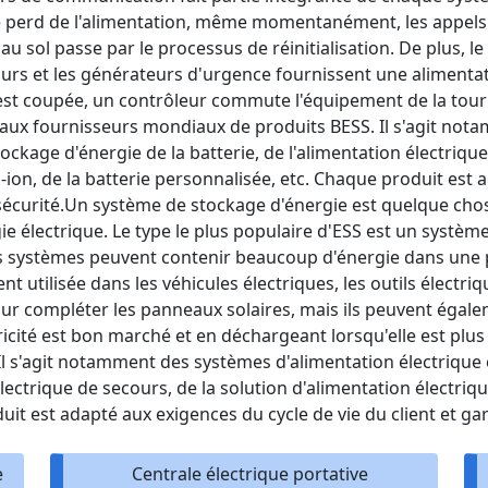
e perd de l'alimentation, même momentanément, les appels 
 sol passe par le processus de réinitialisation. De plus, le
cours et les générateurs d'urgence fournissent une alimenta
st coupée, un contrôleur commute l'équipement de la tour et
ipaux fournisseurs mondiaux de produits BESS. Il s'agit no
ockage d'énergie de la batterie, de l'alimentation électrique
um-ion, de la batterie personnalisée, etc. Chaque produit est
t sécurité.Un système de stockage d'énergie est quelque chos
e électrique. Le type le plus populaire d'ESS est un système 
 Ces systèmes peuvent contenir beaucoup d'énergie dans une 
 utilisée dans les véhicules électriques, les outils électri
ur compléter les panneaux solaires, mais ils peuvent égale
ctricité est bon marché et en déchargeant lorsqu'elle est plu
l s'agit notamment des systèmes d'alimentation électrique 
électrique de secours, de la solution d'alimentation électriqu
uit est adapté aux exigences du cycle de vie du client et gara
e
Centrale électrique portative