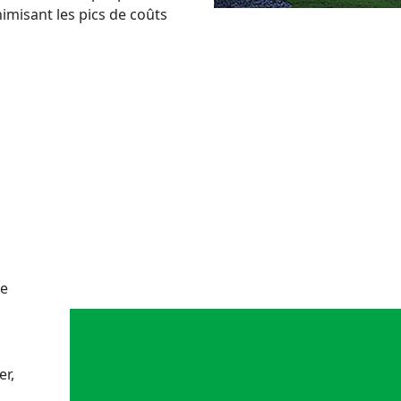
nimisant les pics de coûts
de
er,