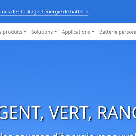
èmes de stockage d'énergie de batterie
s produits
Solutions
Applications
Batterie person
de stockage d'én
batterie
e solaire et éolienne et offrir