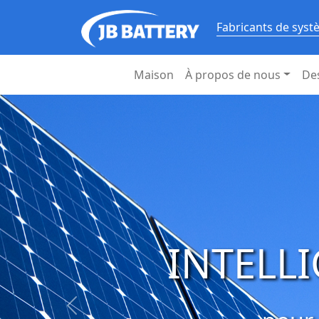
Fabricants de syst
Maison
À propos de nous
De
Système 
Stocker l'énergi
Précédent