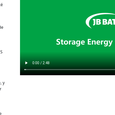
té
de
SS
, y
r
e