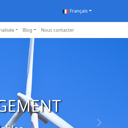
Français
nalisée
Blog
Nous contacter
ergie par
 une alimentation
Suivant