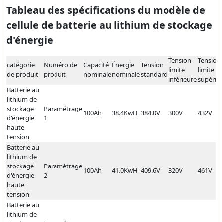
Tableau des spécifications du modèle de
cellule de batterie au lithium de stockage
d'énergie
Tension
Tension
catégorie
Numéro de
Capacité
Énergie
Tension
limite
limite
de produit
produit
nominale
nominale
standard
inférieure
supérie
Batterie au
lithium de
stockage
Paramétrage
100Ah
38.4KwH
384.0V
300V
432V
d'énergie
1
haute
tension
Batterie au
lithium de
stockage
Paramétrage
100Ah
41.0KwH
409.6V
320V
461V
d'énergie
2
haute
tension
Batterie au
lithium de