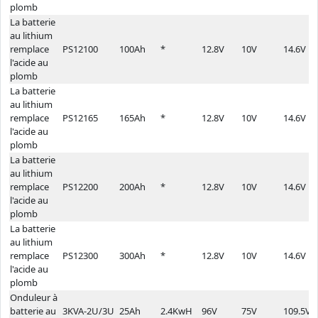
plomb
La batterie
au lithium
remplace
PS12100
100Ah
*
12.8V
10V
14.6V
l'acide au
plomb
La batterie
au lithium
remplace
PS12165
165Ah
*
12.8V
10V
14.6V
l'acide au
plomb
La batterie
au lithium
remplace
PS12200
200Ah
*
12.8V
10V
14.6V
l'acide au
plomb
La batterie
au lithium
remplace
PS12300
300Ah
*
12.8V
10V
14.6V
l'acide au
plomb
Onduleur à
batterie au
3KVA-2U/3U
25Ah
2.4KwH
96V
75V
109.5V