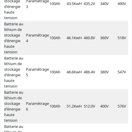
stockage
Paramétrage
100Ah
43.5KwH
435.2V
340V
490V
d'énergie
3
haute
tension
Batterie au
lithium de
stockage
Paramétrage
100Ah
46.1KwH
460.8V
360V
518V
d'énergie
4
haute
tension
Batterie au
lithium de
stockage
Paramétrage
100Ah
48.6KwH
486.4V
380V
547V
d'énergie
5
haute
tension
Batterie au
lithium de
stockage
Paramétrage
100Ah
51.2KwH
512.0V
400V
576V
d'énergie
6
haute
tension
Batterie au
lithium de