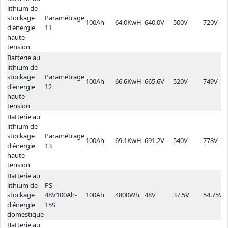
lithium de
stockage
Paramétrage
100Ah
64.0KwH
640.0V
500V
720V
d'énergie
11
haute
tension
Batterie au
lithium de
stockage
Paramétrage
100Ah
66.6KwH
665.6V
520V
749V
d'énergie
12
haute
tension
Batterie au
lithium de
stockage
Paramétrage
100Ah
69.1KwH
691.2V
540V
778V
d'énergie
13
haute
tension
Batterie au
lithium de
PS-
stockage
48V100Ah-
100Ah
4800Wh
48V
37.5V
54.75V
d'énergie
15S
domestique
Batterie au