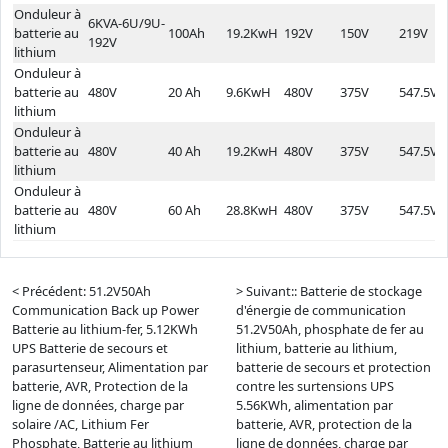
Onduleur à
6KVA-6U/9U-
batterie au
100Ah
19.2KwH
192V
150V
219V
192V
lithium
Onduleur à
batterie au
480V
20 Ah
9.6KwH
480V
375V
547.5V
lithium
Onduleur à
batterie au
480V
40 Ah
19.2KwH
480V
375V
547.5V
lithium
Onduleur à
batterie au
480V
60 Ah
28.8KwH
480V
375V
547.5V
lithium
< Précédent: 51.2V50Ah
> Suivant:: Batterie de stockage
Communication Back up Power
d'énergie de communication
Batterie au lithium-fer, 5.12KWh
51.2V50Ah, phosphate de fer au
UPS Batterie de secours et
lithium, batterie au lithium,
parasurtenseur, Alimentation par
batterie de secours et protection
batterie, AVR, Protection de la
contre les surtensions UPS
ligne de données, charge par
5.56KWh, alimentation par
solaire /AC, Lithium Fer
batterie, AVR, protection de la
Phosphate, Batterie au lithium
ligne de données, charge par