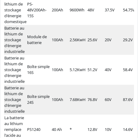
lithium de
PS-
stockage
48V200Ah-
200Ah
9600Wh
48V
37.5V
54.75V
d'énergie
15S
domestique
Batterie au
lithium de
Module de
stockage
100Ah
2.56KwH
25.6V
20V
29.2V
batterie
d'énergie
industrielle
Batterie au
lithium de
Boîte simple
stockage
100Ah
5.12KwH
51.2V
40V
58.4V
16S
d'énergie
industrielle
Batterie au
lithium de
Boîte simple
stockage
100Ah
7.68KwH
76.8V
60V
87.6V
24S
d'énergie
industrielle
La batterie
au lithium
remplace
PS1240
40 Ah
*
12.8V
10V
14.6V
l'acide au