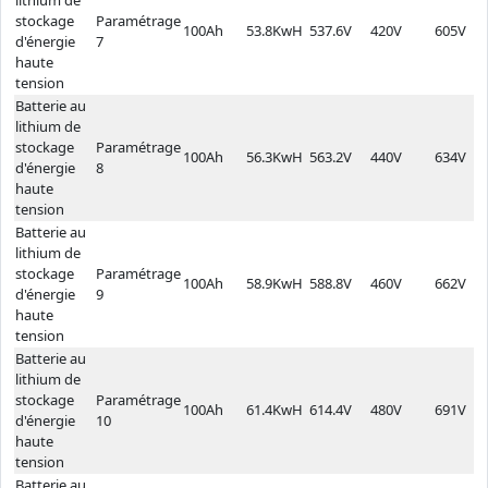
stockage
Paramétrage
100Ah
53.8KwH
537.6V
420V
605V
d'énergie
7
haute
tension
Batterie au
lithium de
stockage
Paramétrage
100Ah
56.3KwH
563.2V
440V
634V
d'énergie
8
haute
tension
Batterie au
lithium de
stockage
Paramétrage
100Ah
58.9KwH
588.8V
460V
662V
d'énergie
9
haute
tension
Batterie au
lithium de
stockage
Paramétrage
100Ah
61.4KwH
614.4V
480V
691V
d'énergie
10
haute
tension
Batterie au