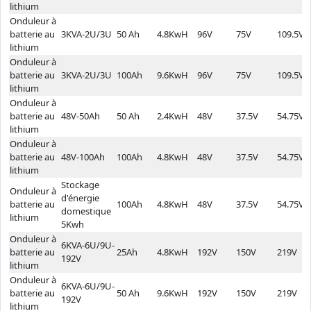
lithium
Onduleur à
batterie au
3KVA-2U/3U
50 Ah
4.8KwH
96V
75V
109.5V
lithium
Onduleur à
batterie au
3KVA-2U/3U
100Ah
9.6KwH
96V
75V
109.5V
lithium
Onduleur à
batterie au
48V-50Ah
50 Ah
2.4KwH
48V
37.5V
54.75V
lithium
Onduleur à
batterie au
48V-100Ah
100Ah
4.8KwH
48V
37.5V
54.75V
lithium
Stockage
Onduleur à
d'énergie
batterie au
100Ah
4.8KwH
48V
37.5V
54.75V
domestique
lithium
5Kwh
Onduleur à
6KVA-6U/9U-
batterie au
25Ah
4.8KwH
192V
150V
219V
192V
lithium
Onduleur à
6KVA-6U/9U-
batterie au
50 Ah
9.6KwH
192V
150V
219V
192V
lithium