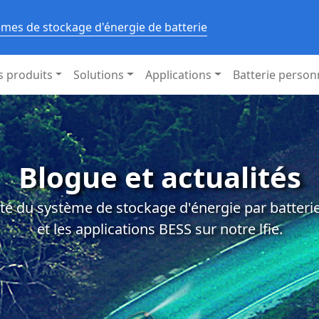
èmes de stockage d'énergie de batterie
s produits
Solutions
Applications
Batterie person
Blogue et actualités
té du système de stockage d'énergie par batterie,
et les applications BESS sur notre lfie.