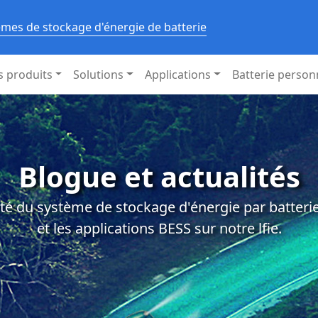
èmes de stockage d'énergie de batterie
s produits
Solutions
Applications
Batterie person
Blogue et actualités
té du système de stockage d'énergie par batterie,
et les applications BESS sur notre lfie.