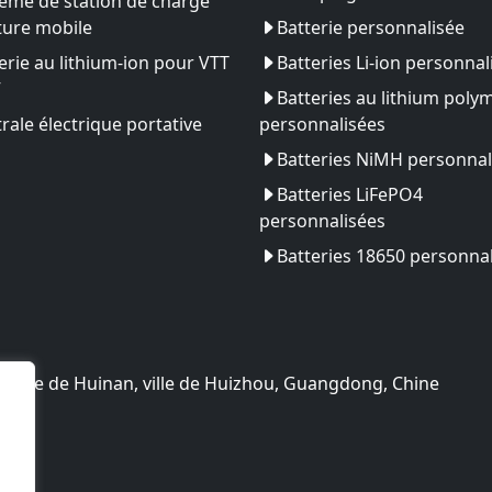
ème de station de charge
ture mobile
Batterie personnalisée
erie au lithium-ion pour VTT
Batteries Li-ion personnal
V
Batteries au lithium poly
rale électrique portative
personnalisées
Batteries NiMH personnal
Batteries LiFePO4
personnalisées
Batteries 18650 personna
ologie de Huinan, ville de Huizhou, Guangdong, Chine