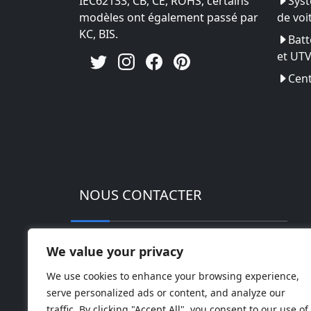
IEC62133, CB, CE, ROHS, certains
Syst
modèles ont également passé par
de voi
KC, BIS.
Batt
et UT
Cent
NOUS CONTACTER
Adresse : Parc industriel de haute techn
We value your privacy
Téléphoner: 0086-18169936698
We use cookies to enhance your browsing experience,
serve personalized ads or content, and analyze our
Email:
info@jbbatterychina.com
traffic. By clicking "Accept All", you consent to our use of