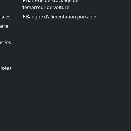
Batterie de stockage de
démarreur de voiture
isées
Banque d'alimentation portable
mère
isées
lisées