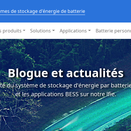
èmes de stockage d'énergie de batterie
s produits
Solutions
Applications
Batterie person
Blogue et actualités
té du système de stockage d'énergie par batterie,
et les applications BESS sur notre lfie.