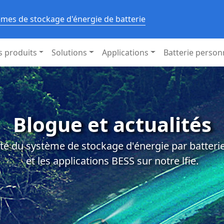
èmes de stockage d'énergie de batterie
s produits
Solutions
Applications
Batterie person
Blogue et actualités
té du système de stockage d'énergie par batterie,
et les applications BESS sur notre lfie.