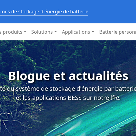
èmes de stockage d'énergie de batterie
s produits
Solutions
Applications
Batterie person
Blogue et actualités
té du système de stockage d'énergie par batterie,
et les applications BESS sur notre lfie.