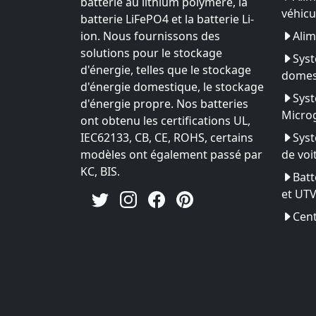
batterie au lithium polymère, la
véhicu
batterie LiFePO4 et la batterie Li-
ion. Nous fournissons des
Alim
solutions pour le stockage
Syst
d'énergie, telles que le stockage
domes
d'énergie domestique, le stockage
Syst
d'énergie propre. Nos batteries
Microg
ont obtenu les certifications UL,
IEC62133, CB, CE, ROHS, certains
Syst
modèles ont également passé par
de voi
KC, BIS.
Batt
et UT
Cent