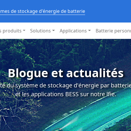
èmes de stockage d'énergie de batterie
s produits
Solutions
Applications
Batterie person
Blogue et actualités
té du système de stockage d'énergie par batterie,
et les applications BESS sur notre lfie.