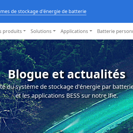
èmes de stockage d'énergie de batterie
s produits
Solutions
Applications
Batterie person
Blogue et actualités
té du système de stockage d'énergie par batterie,
et les applications BESS sur notre lfie.