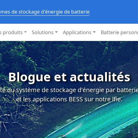
èmes de stockage d'énergie de batterie
s produits
Solutions
Applications
Batterie person
Blogue et actualités
té du système de stockage d'énergie par batterie,
et les applications BESS sur notre lfie.