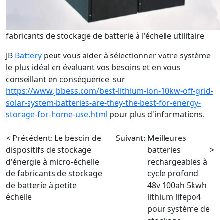
fabricants de stockage de batterie à l'échelle utilitaire
JB
Battery
peut vous aider à sélectionner votre système
le plus idéal en évaluant vos besoins et en vous
conseillant en conséquence. sur
https://www.jbbess.com/best-lithium-ion-10kw-off-grid-
solar-system-batteries-are-they-the-best-for-energy-
storage-for-home-use.html
pour plus d'informations.
< Précédent:
Le besoin de
Suivant:
Meilleures
dispositifs de stockage
batteries
>
d'énergie à micro-échelle
rechargeables à
de fabricants de stockage
cycle profond
de batterie à petite
48v 100ah 5kwh
échelle
lithium lifepo4
pour système de