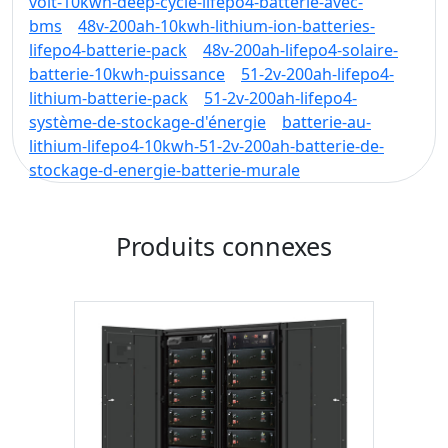
volt-10kwh-deep-cycle-lifepo4-batterie-avec-
bms
48v-200ah-10kwh-lithium-ion-batteries-
lifepo4-batterie-pack
48v-200ah-lifepo4-solaire-
batterie-10kwh-puissance
51-2v-200ah-lifepo4-
lithium-batterie-pack
51-2v-200ah-lifepo4-
système-de-stockage-d'énergie
batterie-au-
lithium-lifepo4-10kwh-51-2v-200ah-batterie-de-
stockage-d-energie-batterie-murale
Produits connexes