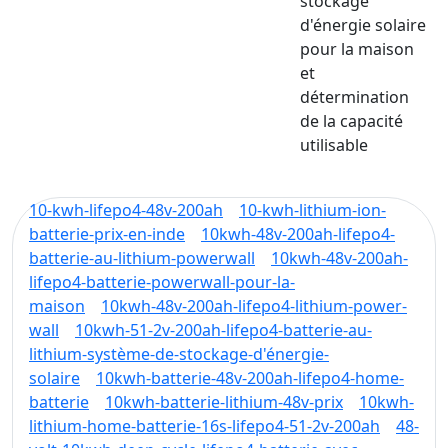
stockage
d'énergie solaire
pour la maison
et
détermination
de la capacité
utilisable
10-kwh-lifepo4-48v-200ah
10-kwh-lithium-ion-
batterie-prix-en-inde
10kwh-48v-200ah-lifepo4-
batterie-au-lithium-powerwall
10kwh-48v-200ah-
lifepo4-batterie-powerwall-pour-la-
maison
10kwh-48v-200ah-lifepo4-lithium-power-
wall
10kwh-51-2v-200ah-lifepo4-batterie-au-
lithium-système-de-stockage-d'énergie-
solaire
10kwh-batterie-48v-200ah-lifepo4-home-
batterie
10kwh-batterie-lithium-48v-prix
10kwh-
lithium-home-batterie-16s-lifepo4-51-2v-200ah
48-