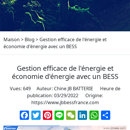
Maison
>
Blog
>
Gestion efficace de l'énergie et
économie d'énergie avec un BESS
Gestion efficace de l'énergie et
économie d'énergie avec un BESS
Vues: 649 Auteur: Chine JB BATTERIE Heure de
publication: 03/29/2022 Origine:
https://www.jbbessfrance.com
Facebook
Twitter
Pinterest
Line
WeChat
LinkedIn
Whats
Part