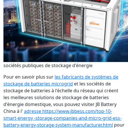
sociétés publiques de stockage d'énergie
Pour en savoir plus sur
les fabricants de systèmes de
stockage de batteries microgrid
et les sociétés de
stockage de batteries à l'échelle du réseau qui créent
les meilleures solutions de stockage de batteries
d'énergie domestique, vous pouvez visiter JB Battery
China à l'
adresse https://www.jbbess.com/top-10-
smart-energy -storage-companies-and-micro-grid-ess-
battery-energy-storage-system-manufacturer.html
pour