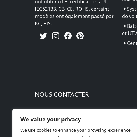
ont obtenu les certifications UL,
IEC62133, CB, CE, ROHS, certains
Syst
modèles ont également passé par
de voi
KC, BIS.
Batt
et UT
Cent
NOUS CONTACTER
Adresse : Parc industriel de haute techn
We value your privacy
Téléphoner: 0086-18169936698
We use cookies to enhance your browsing experience,