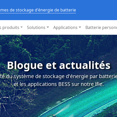
èmes de stockage d'énergie de batterie
s produits
Solutions
Applications
Batterie person
Blogue et actualités
té du système de stockage d'énergie par batterie,
et les applications BESS sur notre lfie.