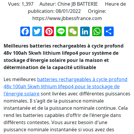
Vues: 1,397 Auteur: Chine JB BATTERIE Heure de
publication: 08/01/2022 Origine:
https://www.jbbessfrance.com
Facebook
Twitter
Pinterest
Line
WeChat
LinkedIn
Whats
Part
Meilleures batteries rechargeables à cycle profond
48v 100ah 5kwh lithium lifepo4 pour système de
stockage d'énergie solaire pour la maison et
détermination de la capacité utilisable
Les meilleures
batteries rechargeables à cycle profond
48v 100ah 5kwh lithium lifepo4 pour le stockage de
l'énergie solaire
sont livrées avec différentes puissances
nominales. Il s'agit de la puissance nominale
instantanée et de la puissance nominale continue. Cela
rend les batteries capables d'offrir de l'énergie dans
différents contextes. Vous aurez besoin d'une
puissance nominale instantanée si vous avez des