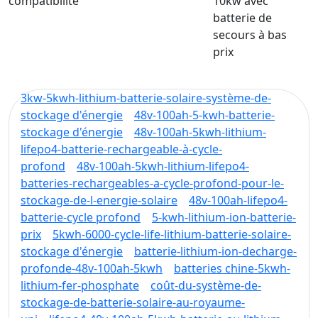
compatibilité
10kw avec
batterie de
secours à bas
prix
3kw-5kwh-lithium-batterie-solaire-système-de-
stockage d'énergie
48v-100ah-5-kwh-batterie-
stockage d'énergie
48v-100ah-5kwh-lithium-
lifepo4-batterie-rechargeable-à-cycle-
profond
48v-100ah-5kwh-lithium-lifepo4-
batteries-rechargeables-a-cycle-profond-pour-le-
stockage-de-l-energie-solaire
48v-100ah-lifepo4-
batterie-cycle profond
5-kwh-lithium-ion-batterie-
prix
5kwh-6000-cycle-life-lithium-batterie-solaire-
stockage d'énergie
batterie-lithium-ion-decharge-
profonde-48v-100ah-5kwh
batteries chine-5kwh-
lithium-fer-phosphate
coût-du-système-de-
stockage-de-batterie-solaire-au-royaume-