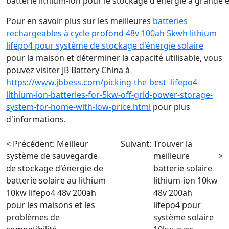
batterie lithium-ion pour le stockage d'énergie à grande é
Pour en savoir plus sur les meilleures
batteries
rechargeables à cycle profond 48v 100ah 5kwh lithium
lifepo4 pour système de stockage d'énergie solaire
pour la maison et déterminer la capacité utilisable, vous
pouvez visiter JB Battery China à
https://www.jbbess.com/picking-the-best -lifepo4-
lithium-ion-batteries-for-5kw-off-grid-power-storage-
system-for-home-with-low-price.html
pour plus
d'informations.
< Précédent:
Meilleur
Suivant:
Trouver la
système de sauvegarde
meilleure
>
de stockage d'énergie de
batterie solaire
batterie solaire au lithium
lithium-ion 10kw
10kw lifepo4 48v 200ah
48v 200ah
pour les maisons et les
lifepo4 pour
problèmes de
système solaire