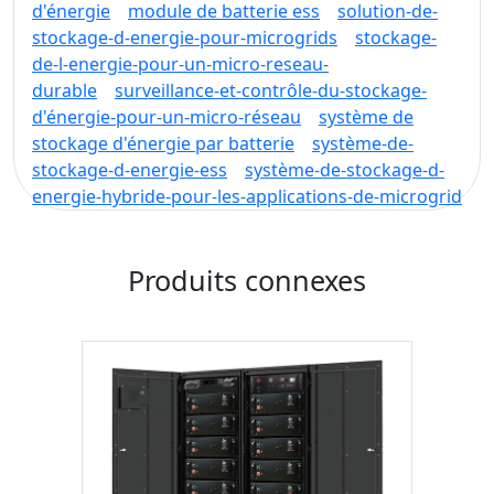
d'énergie
module de batterie ess
solution-de-
stockage-d-energie-pour-microgrids
stockage-
de-l-energie-pour-un-micro-reseau-
durable
surveillance-et-contrôle-du-stockage-
d'énergie-pour-un-micro-réseau
système de
stockage d'énergie par batterie
système-de-
stockage-d-energie-ess
système-de-stockage-d-
energie-hybride-pour-les-applications-de-microgrid
Produits connexes