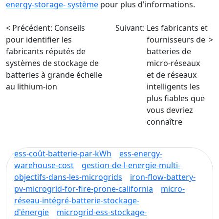
energy-storage- système
pour plus d'informations.
< Précédent:
Conseils
Suivant:
Les fabricants et
pour identifier les
fournisseurs de
>
fabricants réputés de
batteries de
systèmes de stockage de
micro-réseaux
batteries à grande échelle
et de réseaux
au lithium-ion
intelligents les
plus fiables que
vous devriez
connaître
ess-coût-batterie-par-kWh
ess-energy-
warehouse-cost
gestion-de-l-energie-multi-
objectifs-dans-les-microgrids
iron-flow-battery-
pv-microgrid-for-fire-prone-california
micro-
réseau-intégré-batterie-stockage-
d'énergie
microgrid-ess-stockage-